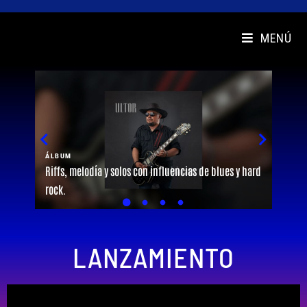
MENÚ
ÁLBUM
PÓDC
Riffs, melodía y solos con influencias de blues y hard
Acomp
rock.
de por
LANZAMIENTO