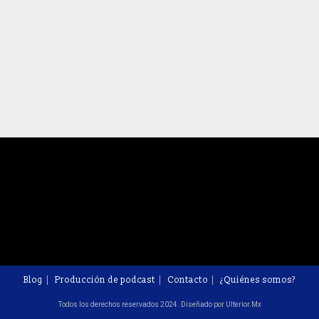
Blog
Producción de podcast
Contacto
¿Quiénes somos?
Todos los derechos reservados 2024. Diseñado por Ulterior.Mx